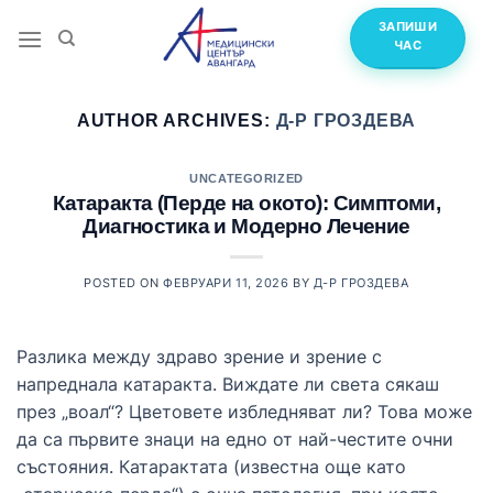
Skip
ЗАПИШИ
to
ЧАС
content
AUTHOR ARCHIVES:
Д-Р ГРОЗДЕВА
UNCATEGORIZED
Катаракта (Перде на окото): Симптоми,
Диагностика и Модерно Лечение
POSTED ON
ФЕВРУАРИ 11, 2026
BY
Д-Р ГРОЗДЕВА
Разлика между здраво зрение и зрение с
напреднала катаракта. Виждате ли света сякаш
през „воал“? Цветовете избледняват ли? Това може
да са първите знаци на едно от най-честите очни
състояния. Катарактата (известна още като