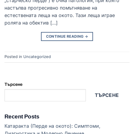
„старческо перде“) е очна патология, при която
настъпва прогресивно помътняване на
естествената леща на окото. Тази леща играе
ролята на обектив […]
CONTINUE READING
→
Posted in
Uncategorized
Търсене
ТЪРСЕНЕ
Recent Posts
Катаракта (Перде на окото): Симптоми,
Диагностика и Модерно Лечение