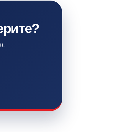
ерите?
н.