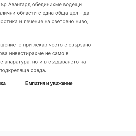
тър Авангард обединихме водещи
злични области с една обща цел – да
остика и лечение на световно ниво,
ещението при лекар често е свързано
това инвестирахме не само в
е апаратура, но и в създаването на
 подкрепяща среда.
ика
Емпатия и уважение