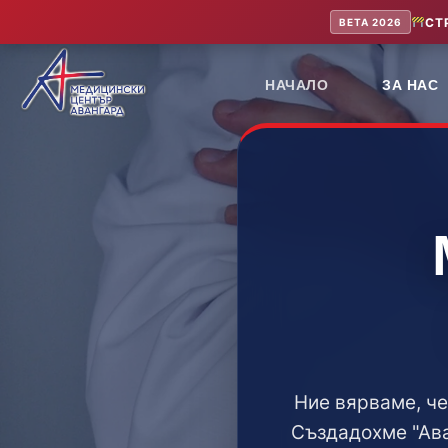
Skip
СТ
BETA 2026
to
content
НАЧАЛО
ЗА НАС
Ние вярваме, че
Създадохме "Ава