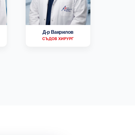
Д-р Вакрилов
СЪДОВ ХИРУРГ