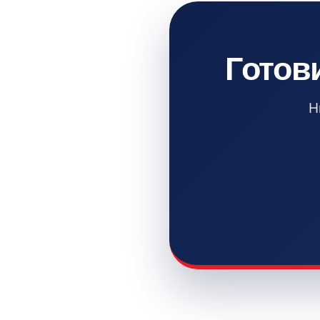
Готов
Н