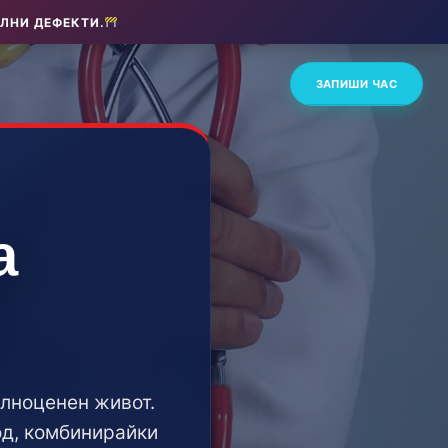
ЛНИ ДЕФЕКТИ.
ЗАПИШИ ЧАС
а
ълноценен живот.
од, комбинирайки