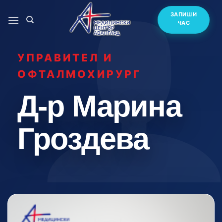
Skip
ЗАПИШИ
to
ЧАС
content
УПРАВИТЕЛ И
ОФТАЛМОХИРУРГ
Д-р Марина
Гроздева